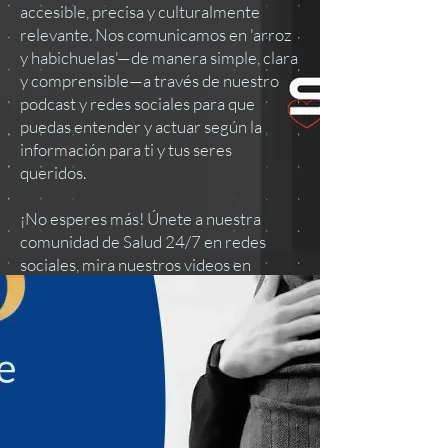
accesible, precisa y culturalmente
relevante. Nos comunicamos en 'arroz
y habichuelas'—de manera simple, clara
y comprensible—a través de nuestro
podcast y redes sociales para que
puedas entender y actuar según la
información para ti y tus seres
queridos.
¡No esperes más! Únete a nuestra
comunidad de Salud 24/7 en redes
sociales, mira nuestros videos en
YouTube y escucha nuestros episodios
en todas las plataformas de podcast. ¡Tu
bienestar es nuestra prioridad!