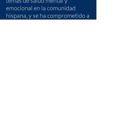
temas de salud mental y
emocional en la comunidad
hispana, y se ha comprometido a
compartir su experiencia a
través del podcast Salud 24/7.
Haznos una Pregunta
¿Tienes alguna pregunta sobre
salud que te gustaría que
nuestros expertos respondan?
¿Te gustaría compartir tu
historia de salud con nuestra
comunidad de Salud 24/7?
Siempre estamos buscando
historias inspiradoras y socios